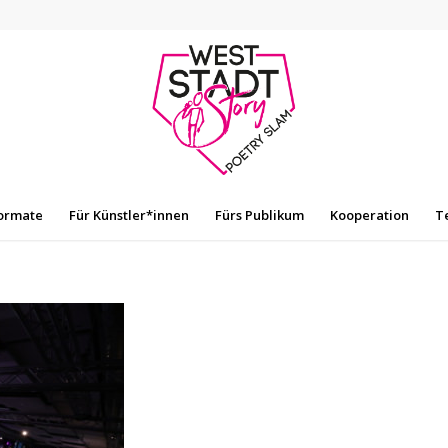
ormate
Für Künstler*innen
Fürs Publikum
Kooperation
T