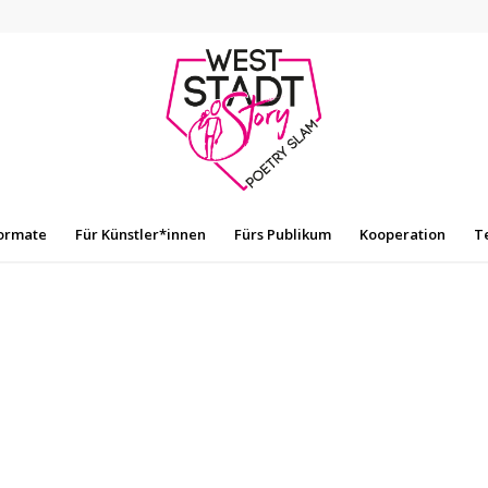
ormate
Für Künstler*innen
Fürs Publikum
Kooperation
T