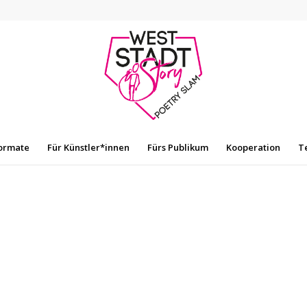
ormate
Für Künstler*innen
Fürs Publikum
Kooperation
T