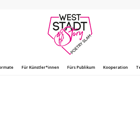
ormate
Für Künstler*innen
Fürs Publikum
Kooperation
T