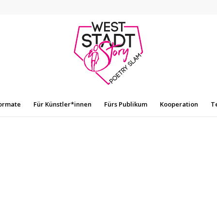
ormate
Für Künstler*innen
Fürs Publikum
Kooperation
T