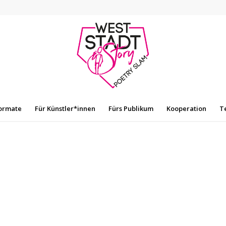
ormate
Für Künstler*innen
Fürs Publikum
Kooperation
T