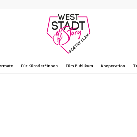
ormate
Für Künstler*innen
Fürs Publikum
Kooperation
T