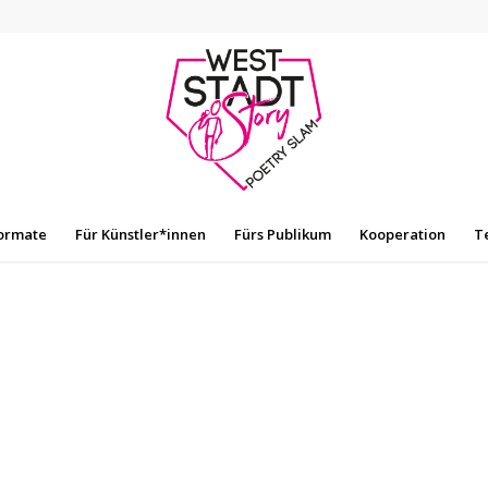
ormate
Für Künstler*innen
Fürs Publikum
Kooperation
T