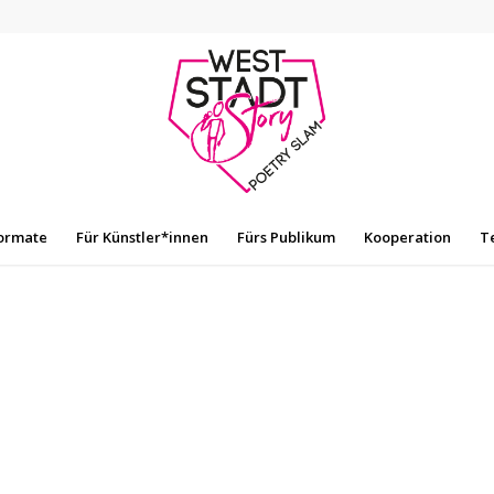
ormate
Für Künstler*innen
Fürs Publikum
Kooperation
T