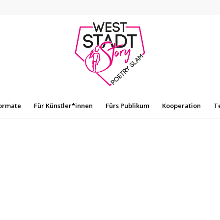
ormate
Für Künstler*innen
Fürs Publikum
Kooperation
T