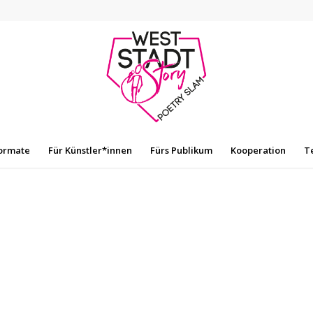
ormate
Für Künstler*innen
Fürs Publikum
Kooperation
T