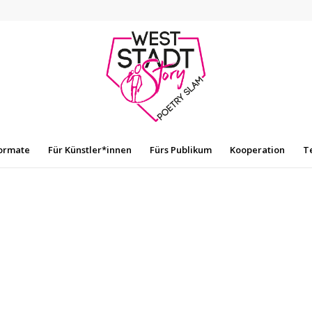
ormate
Für Künstler*innen
Fürs Publikum
Kooperation
T