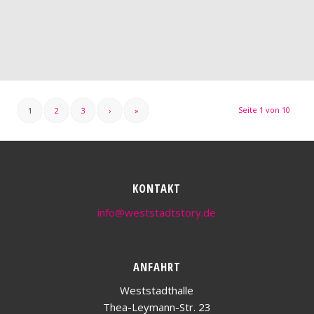
Seite 1 von 10
1
2
3
›
»
KONTAKT
info@weststadtstory.de
ANFAHRT
Weststadthalle
Thea-Leymann-Str. 23