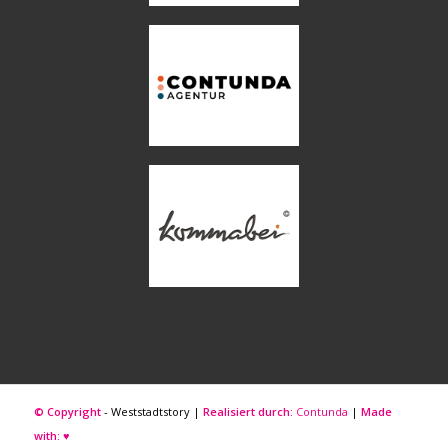
© Copyright
- Weststadtstory |
Realisiert durch:
Contunda
|
Made
with:
♥︎