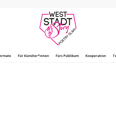
ormate
Für Künstler*innen
Fürs Publikum
Kooperation
T