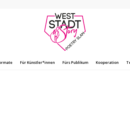
ormate
Für Künstler*innen
Fürs Publikum
Kooperation
T