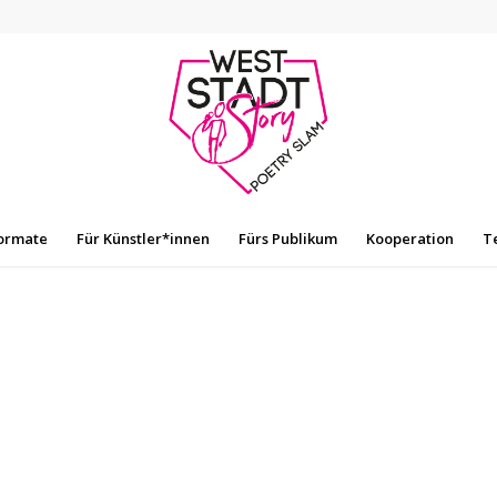
ormate
Für Künstler*innen
Fürs Publikum
Kooperation
T