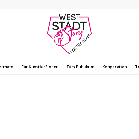
ormate
Für Künstler*innen
Fürs Publikum
Kooperation
T