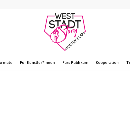
ormate
Für Künstler*innen
Fürs Publikum
Kooperation
T