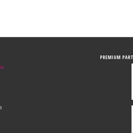
PREMIUM PAR
de
3