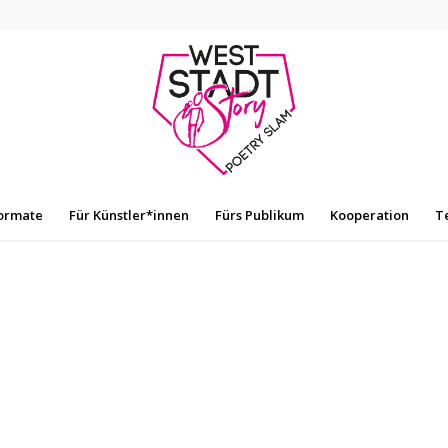
ormate
Für Künstler*innen
Fürs Publikum
Kooperation
T