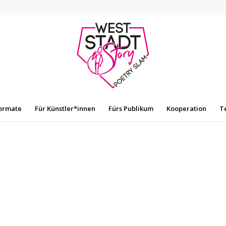
ormate
Für Künstler*innen
Fürs Publikum
Kooperation
T