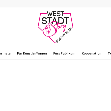
ormate
Für Künstler*innen
Fürs Publikum
Kooperation
T