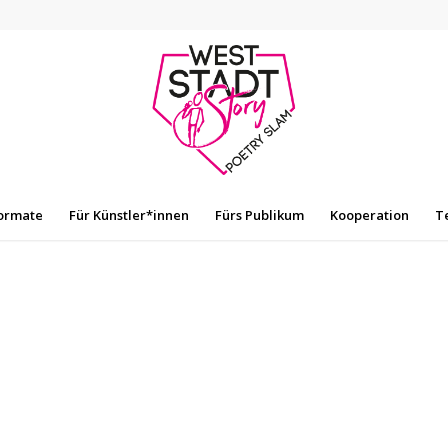
ormate
Für Künstler*innen
Fürs Publikum
Kooperation
T