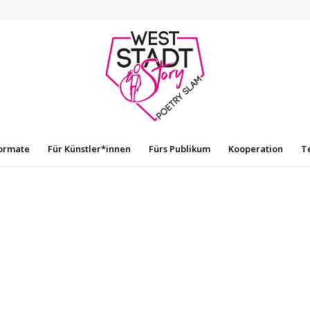
ormate
Für Künstler*innen
Fürs Publikum
Kooperation
T