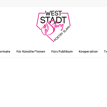
ormate
Für Künstler*innen
Fürs Publikum
Kooperation
T