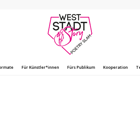
ormate
Für Künstler*innen
Fürs Publikum
Kooperation
T