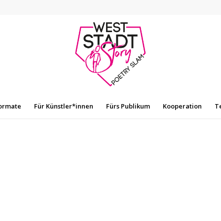
ormate
Für Künstler*innen
Fürs Publikum
Kooperation
T