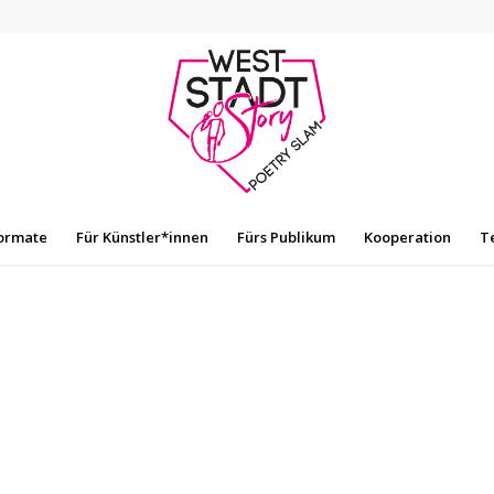
ormate
Für Künstler*innen
Fürs Publikum
Kooperation
T