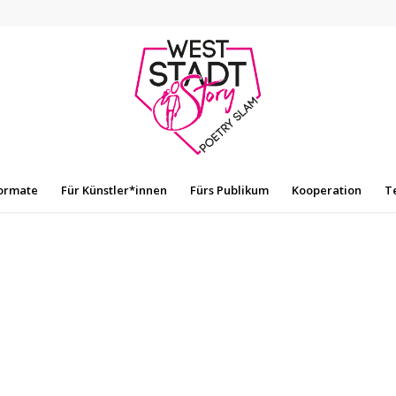
ormate
Für Künstler*innen
Fürs Publikum
Kooperation
T