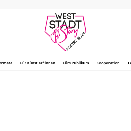
ormate
Für Künstler*innen
Fürs Publikum
Kooperation
T