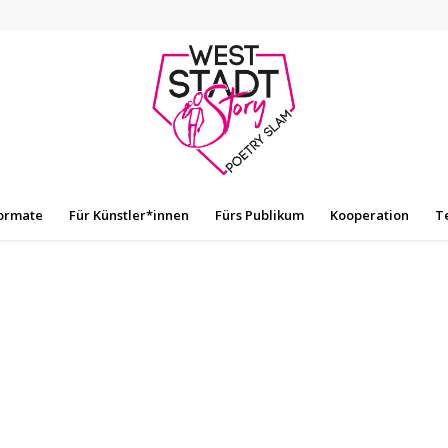
ormate
Für Künstler*innen
Fürs Publikum
Kooperation
T