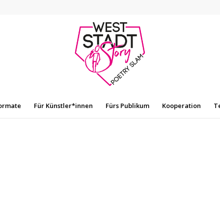
ormate
Für Künstler*innen
Fürs Publikum
Kooperation
T