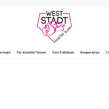
ormate
Für Künstler*innen
Fürs Publikum
Kooperation
T